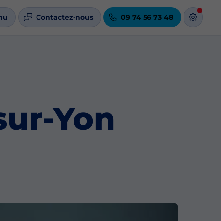
nu
Contactez-nous
09 74 56 73 48
sur-Yon