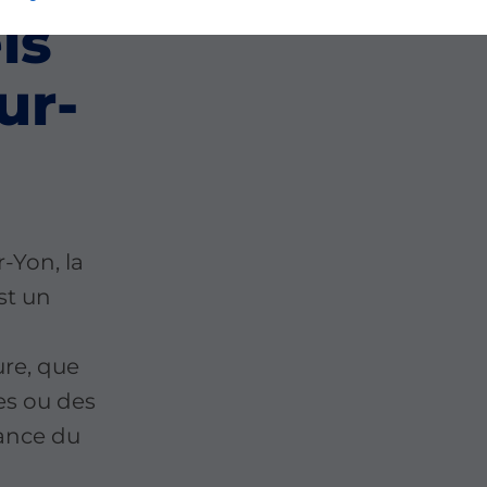
ls
ur-
-Yon, la
est un
re, que
les ou des
sance du