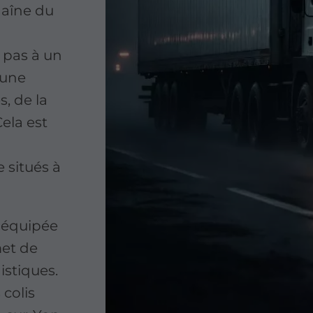
haîne du
 pas à un
 une
, de la
Cela est
 situés à
, équipée
met de
istiques.
colis