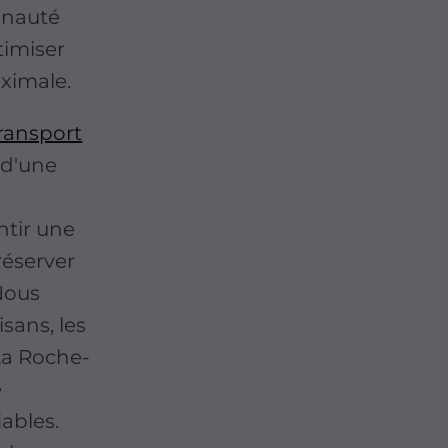
unauté
timiser
ximale.
transport
 d'une
ntir une
réserver
 Nous
sans, les
 La Roche-
e
iables.