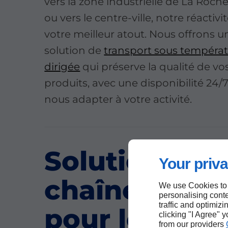
vers la zone industrielle de La Roch
ou vers le centre-ville, notre réactivi
votre meilleur atout. Nous offrons u
solution de
transport sous tempéra
dirigée
qui préserve la qualité de vo
produits, avec une disponibilité 24/
nous adapter à votre activité.
Solutions de
Your priva
chaîne du fr
We use Cookies to
personalising conte
traffic and optimizi
pour les
clicking "I Agree" 
from our providers