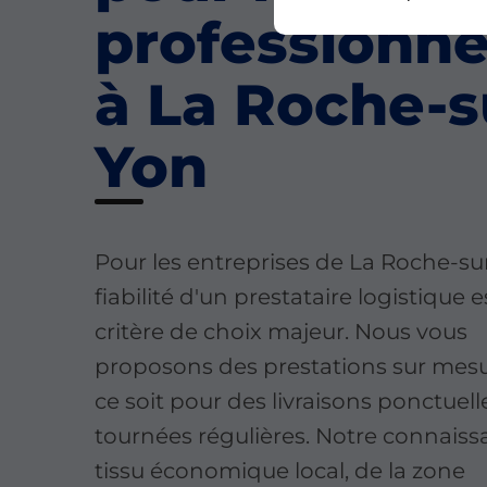
professionne
à La Roche-s
Yon
Pour les entreprises de La Roche-sur
fiabilité d'un prestataire logistique 
critère de choix majeur. Nous vous
proposons des prestations sur mesu
ce soit pour des livraisons ponctuel
tournées régulières. Notre connais
tissu économique local, de la zone