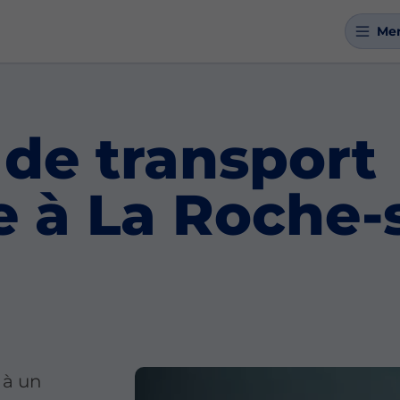
Me
 de transport
ue à La Roche-
 à un