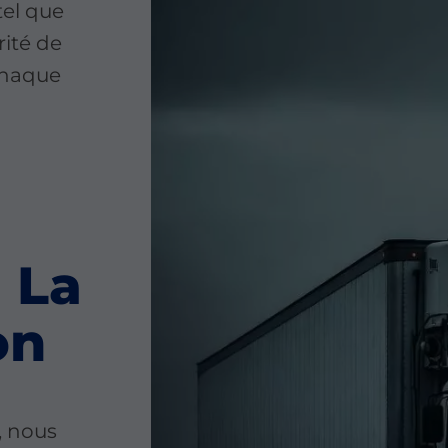
tel que
rité de
chaque
à La
on
, nous