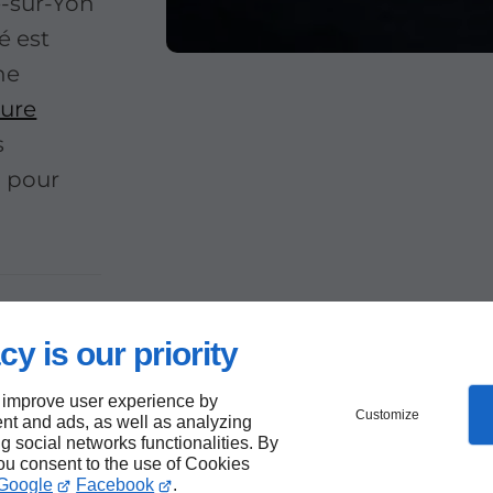
e-sur-Yon
té est
ne
ture
s
7 pour
cy is our priority
oid
 improve user experience by
Customize
nt and ads, as well as analyzing
ng social networks functionalities. By
you consent to the use of Cookies
Google
Facebook
.