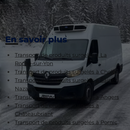
En savoir plus
Transport de produits surgelés à La
Roche-sur-Yon
Transport de produits surgelés à Cholet
Transport de produits surgelés à Saint-
Nazaire
Transport de produits surgelés à Angers
Transport de produits surgelés à
Châteaubriant
Transport de produits surgelés à Pornic