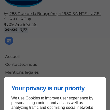
288 Rue de la Bougrière,
44980
SAINTE-LUCE-
SUR-LOIRE
09 74 56 73 48
24h/24 | 7j/7
Accueil
Contactez-nous
Mentions légales
Plan du site
Your privacy is our priority
We use Cookies to improve user experience by
Haut de page
personalising content and ads, as well as
analyzing traffic and optimizing social networks