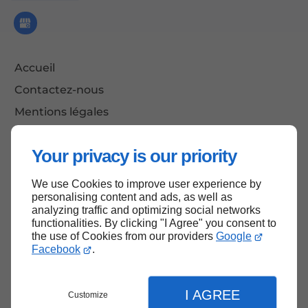
Accueil
Contactez-nous
Mentions légales
Plan du site
Your privacy is our priority
We use Cookies to improve user experience by
Haut de page
personalising content and ads, as well as
analyzing traffic and optimizing social networks
functionalities. By clicking "I Agree" you consent to
the use of Cookies from our providers
Google
Facebook
.
I AGREE
Customize