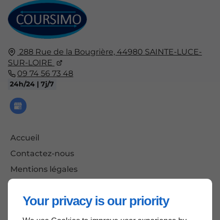
288 Rue de la Bougrière,
44980
SAINTE-LUCE-
SUR-LOIRE
09 74 56 73 48
24h/24 | 7j/7
Accueil
Contactez-nous
Mentions légales
Plan du site
Your privacy is our priority