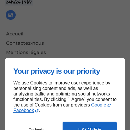
24h/24 | 7j/7
Accueil
Contactez-nous
Mentions légales
Plan du site
Your privacy is our priority
We use Cookies to improve user experience by
Haut de page
personalising content and ads, as well as
analyzing traffic and optimizing social networks
functionalities. By clicking "I Agree" you consent to
the use of Cookies from our providers
Google
Facebook
.
I AGREE
Customize