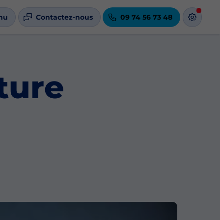
nu
Contactez-nous
09 74 56 73 48
ture