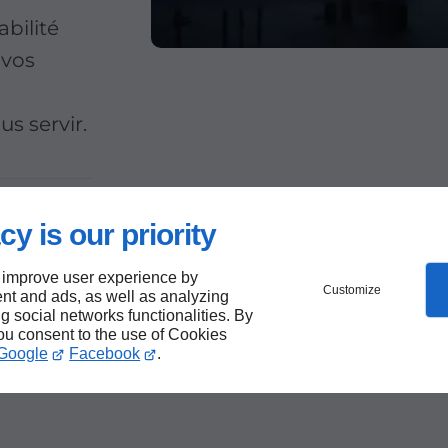
bilité
 vos
s servir.
cy is our priority
 improve user experience by
Customize
nt and ads, as well as analyzing
ng social networks functionalities. By
you consent to the use of Cookies
ort
Google
Facebook
.