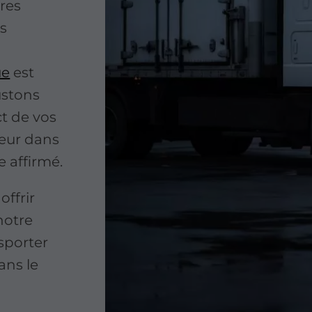
pres
es
ue
est
ustons
ct de vos
jeur dans
 affirmé.
ffrir
notre
nsporter
ans le