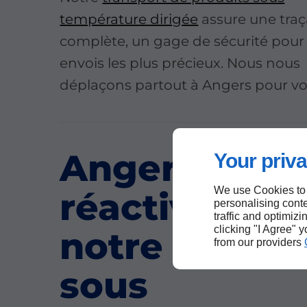
température dirigée
assure une traça
complète, un gage de sécurité pour
envois les plus précieux. Nous nous
déplaçons partout à Angers pour vou
Angers :
Your priva
We use Cookies to
réactivité de
personalising conte
traffic and optimizi
clicking "I Agree" 
notre transp
from our providers
sous