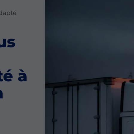
adapté
us
té à
à