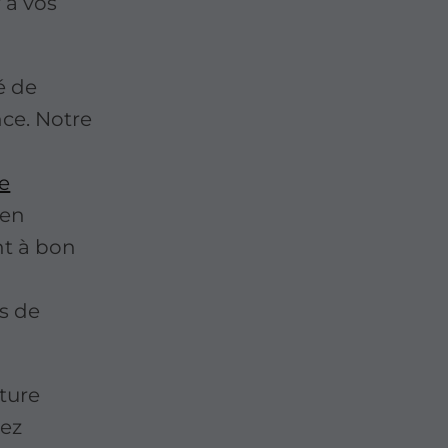
 à vos
té de
nce. Notre
e
 en
nt à bon
s de
ture
tez